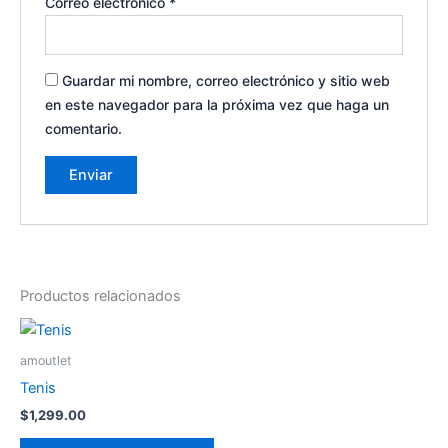
Correo electrónico
*
Guardar mi nombre, correo electrónico y sitio web
en este navegador para la próxima vez que haga un
comentario.
Productos relacionados
Este
producto
amoutlet
tiene
Tenis
múltiples
$
1,299.00
variantes.